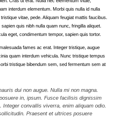
ien. Cras ut erat. Nulla nec elementum vitae,
am interdum elementum. Morbi quis nulla id nulla
ristique vitae, pede. Aliquam feugiat mattis faucibus.
 sapien quis nibh nulla quam nunc, fringilla aliquet.
ula eget, condimentum tempor, sapien quis tortor.
 malesuada fames ac erat. Integer tristique, augue
cinia quam interdum vehicula. Nunc tristique tempus
 morbi tristique bibendum sem, sed fermentum sem at
auris dui non augue. Nulla mi non magna.
 posuere in, ipsum. Fusce facilisis dignissim
a. Integer convallis viverra, enim aliquam odio.
licitudin. Praesent et ultrices posuere