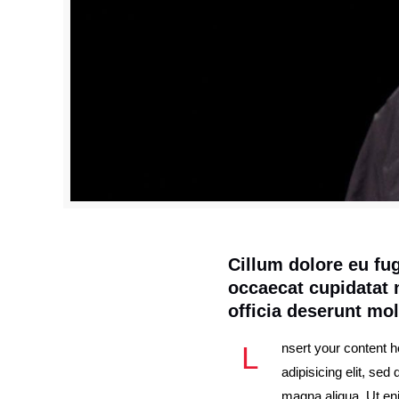
Cillum dolore eu fug
occaecat cupidatat n
officia deserunt mol
L
nsert your content 
adipisicing elit, sed
magna aliqua. Ut en