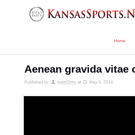
Home
Aenean gravida vitae
Published by
matt32mc
at
May 5, 2014