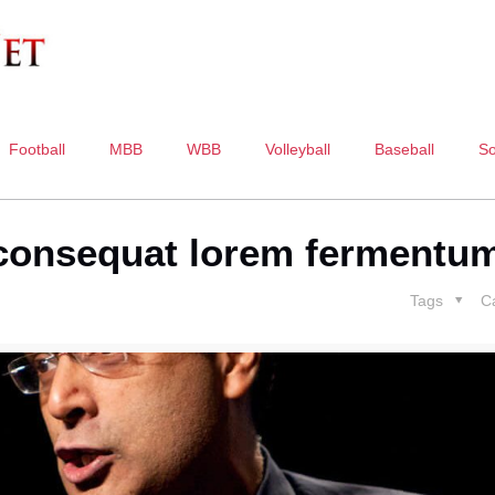
Football
MBB
WBB
Volleyball
Baseball
So
 consequat lorem fermentu
Tags
C