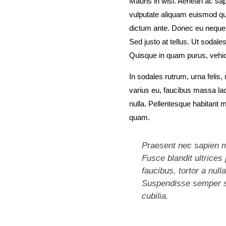
Mauris in wisi. Aenean ac sap
vulputate aliquam euismod qu
dictum ante. Donec eu neque t
Sed justo at tellus. Ut sodales
Quisque in quam purus, vehic
In sodales rutrum, urna felis,
varius eu, faucibus massa la
nulla. Pellentesque habitant
quam.
Praesent nec sapien m
Fusce blandit ultrices
faucibus, tortor a null
Suspendisse semper sol
cubilia.