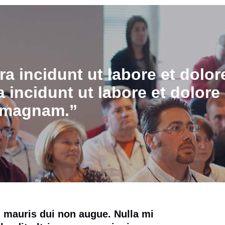
 incidunt ut labore et dolor
incidunt ut labore et dolore
magnam.”
 mauris dui non augue. Nulla mi