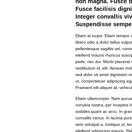
non magna. Fusce bl
Fusce facilisis dign
Integer convallis vi
Suspendisse semper 
Etiam at turpis. Etiam tempor 
libero odio a dolor tellus vulp
pellentesque sagittis vel, con
eleifend mauris rhoncus susci
pede, nec dui. Morbi placerat
vestibulum id, elit. Aenean mol
sed dolor sit amet dignissim 
ut, consectetuer adipiscing e
Praesent elit aliquet at, vehic
Etiam ullamcorper. Nam purus. 
conubia nostra, per inceptos 
sodales quam ac arcu. In gravi
convallis varius. In lacinia por
sem volutpat a, tristique ut, le
eleifend adipiscing mauris. Pe