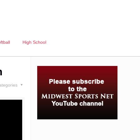
ftball
High School
m
ategories