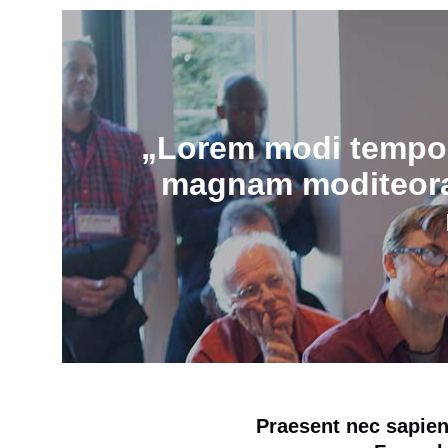
„Lorem modi tempora
magnam moditeora 
Praesent nec sapien