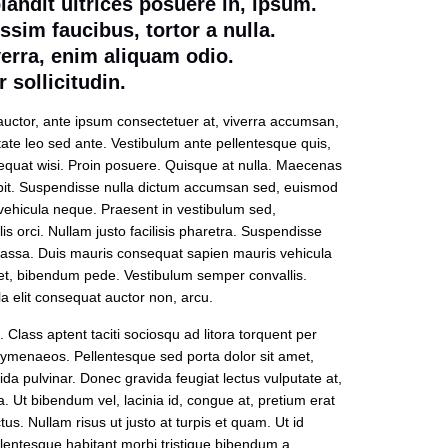
andit ultrices posuere in, ipsum.
issim faucibus, tortor a nulla.
verra, enim aliquam odio.
sollicitudin.
auctor, ante ipsum consectetuer at, viverra accumsan,
utate leo sed ante. Vestibulum ante pellentesque quis,
sequat wisi. Proin posuere. Quisque at nulla. Maecenas
pit. Suspendisse nulla dictum accumsan sed, euismod
 vehicula neque. Praesent in vestibulum sed,
lis orci. Nullam justo facilisis pharetra. Suspendisse
massa. Duis mauris consequat sapien mauris vehicula
get, bibendum pede. Vestibulum semper convallis.
ula elit consequat auctor non, arcu.
Class aptent taciti sociosqu ad litora torquent per
hymenaeos. Pellentesque sed porta dolor sit amet,
da pulvinar. Donec gravida feugiat lectus vulputate at,
ta. Ut bibendum vel, lacinia id, congue at, pretium erat
ctus. Nullam risus ut justo at turpis et quam. Ut id
llentesque habitant morbi tristique bibendum a,